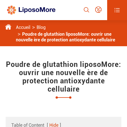




Accueil
Blog
Poudre de glutathion liposoMore: ouvrir une
nouvelle ère de protection antioxydante cellulaire
Poudre de glutathion liposoMore:
ouvrir une nouvelle ère de
protection antioxydante
cellulaire
Table of Content
[
Hide
]