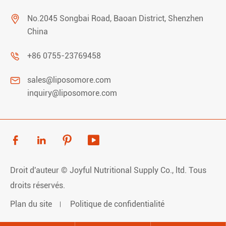

No.2045 Songbai Road, Baoan District, Shenzhen
China

+86 0755-23769458

sales@liposomore.com
inquiry@liposomore.com




Droit d'auteur ©
Joyful Nutritional Supply Co., ltd.
Tous
droits réservés.
Plan du site
Politique de confidentialité