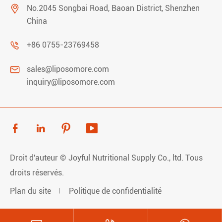

No.2045 Songbai Road, Baoan District, Shenzhen
China

+86 0755-23769458

sales@liposomore.com
inquiry@liposomore.com




Droit d'auteur ©
Joyful Nutritional Supply Co., ltd.
Tous
droits réservés.
Plan du site
Politique de confidentialité