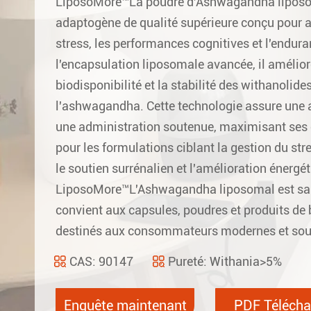
LiposoMore™La poudre d'Ashwagandha liposom
adaptogène de qualité supérieure conçu pour am
stress, les performances cognitives et l'endura
l'encapsulation liposomale avancée, il amélio
biodisponibilité et la stabilité des withanolid
l'ashwagandha. Cette technologie assure une a
une administration soutenue, maximisant ses e
pour les formulations ciblant la gestion du stre
le soutien surrénalien et l'amélioration énergét
LiposoMore™L'Ashwagandha liposomal est san
convient aux capsules, poudres et produits de 
destinés aux consommateurs modernes et souc
CAS: 90147
Pureté: Withania>5%
Enquête maintenant
PDF Télécha