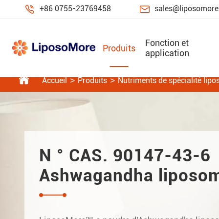


+86 0755-23769458
sales@liposomor
Fonction et
Produits
application

Accueil
Produits
Nutriments de spécialité lip
N ° CAS. 90147-43-6
Ashwagandha liposo