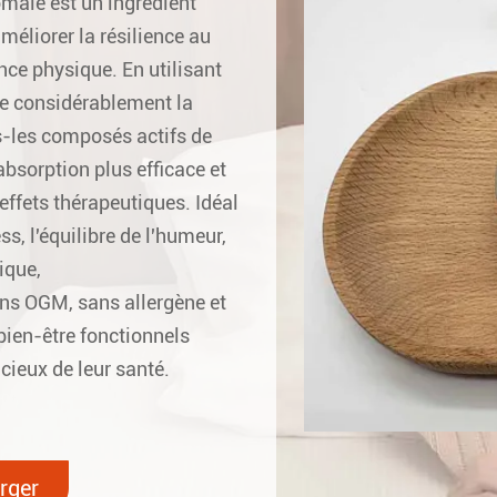
ale est un ingrédient
éliorer la résilience au
nce physique. En utilisant
re considérablement la
es-les composés actifs de
bsorption plus efficace et
ffets thérapeutiques. Idéal
ss, l'équilibre de l'humeur,
ique,
s OGM, sans allergène et
bien-être fonctionnels
ieux de leur santé.
rger