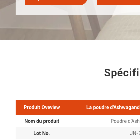
Spécif
Produit Oveview
La poudre d'Ashwagandh
Nom du produit
Poudre d'As
Lot No.
JN-