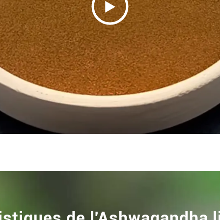

istiques de l'Ashwagandha 