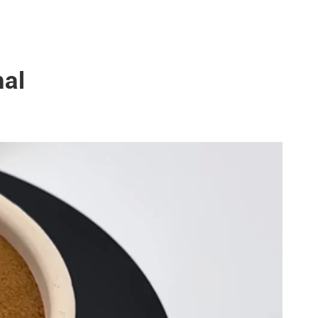
<3ppm
<0.1ppm
<1.0ppm
al
<1.0ppm
<100 cfu/g
<10 ufc/g
Négatif
Négatif
Négatif