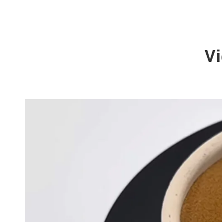
Plomb (Pb)
Mercure (Hg)
Cadmium(Cd)
V
Arsenic (comme)
Nombre total de plaques
Moules et levures
E.Coli
Salmonella
Staphylococcus Aureus