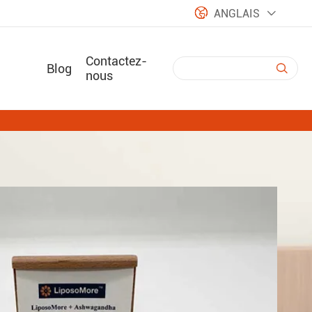

ANGLAIS

Contactez-
Blog

nous