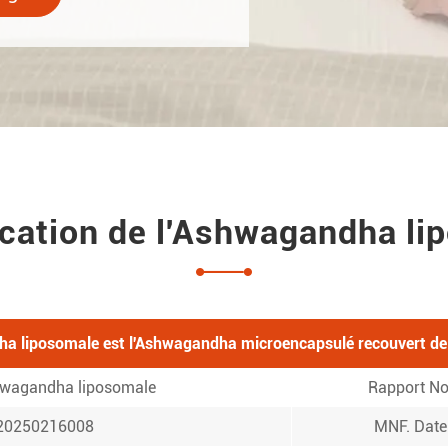
ication de l'Ashwagandha li
a liposomale est l'Ashwagandha microencapsulé recouvert de p
hwagandha liposomale
Rapport No
20250216008
MNF. Date