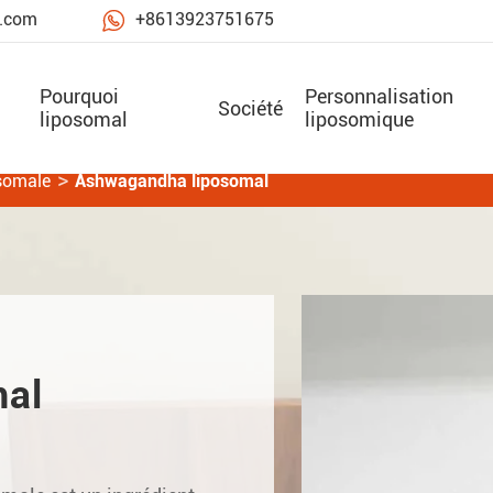

e.com
+8613923751675
Pourquoi
Personnalisation
Société
liposomal
liposomique
osomale
Ashwagandha liposomal
mal