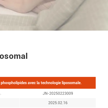
posomal
hospholipides avec la technologie liposomale.
.
JN-20250223009
2025.02.16