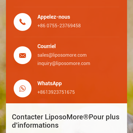
Appelez-nous

+86 0755-23769458
Courriel

sales@liposomore.com
inquiry@liposomore.com
WhatsApp

+8613923751675
Contacter LiposoMore®Pour plus
d'informations