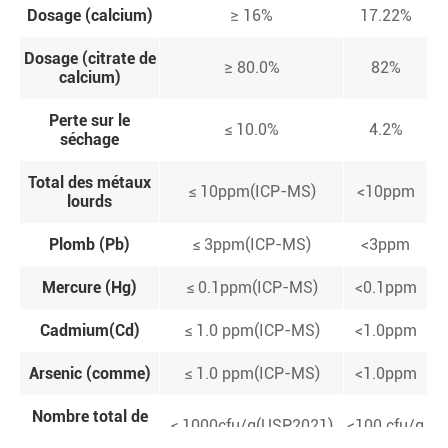
Dosage (calcium)
≥ 16%
17.22%
Dosage (citrate de
≥ 80.0%
82%
calcium)
Perte sur le
≤ 10.0%
4.2%
séchage
Total des métaux
≤ 10ppm(ICP-MS)
<10ppm
lourds
Plomb (Pb)
≤ 3ppm(ICP-MS)
<3ppm
Mercure (Hg)
≤ 0.1ppm(ICP-MS)
<0.1ppm
Cadmium(Cd)
≤ 1.0 ppm(ICP-MS)
<1.0ppm
Arsenic (comme)
≤ 1.0 ppm(ICP-MS)
<1.0ppm
Nombre total de
≤ 1000cfu/g(USP2021)
<100 cfu/g
plaques