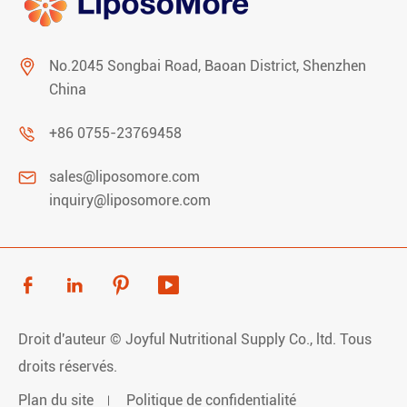

No.2045 Songbai Road, Baoan District, Shenzhen
China

+86 0755-23769458

sales@liposomore.com
inquiry@liposomore.com




Droit d'auteur ©
Joyful Nutritional Supply Co., ltd.
Tous
droits réservés.
Plan du site
Politique de confidentialité