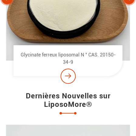
Glycinate de magnésium liposomal N ° CAS.
14783-68-7

Dernières Nouvelles sur
LiposoMore®