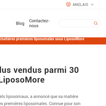

ANGLAIS

Contactez-
Blog

nous
30 matières premières liposomales sous LiposoMore
plus vendus parmi 30
 LiposoMore
nels liposomaux, a annoncé que sa matière
ères premières liposomales. Connue pour son