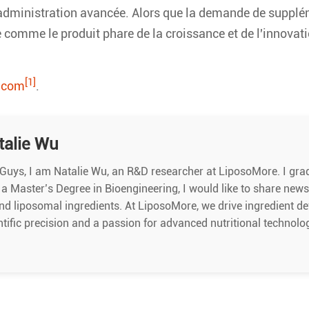
d'administration avancée. Alors que la demande de suppl
e comme le produit phare de la croissance et de l'innov
[1]
.com
.
talie Wu
Guys, I am Natalie Wu, an R&D researcher at LiposoMore. I gra
 a Master’s Degree in Bioengineering, I would like to share new
nd liposomal ingredients. At LiposoMore, we drive ingredient d
ntific precision and a passion for advanced nutritional technolo