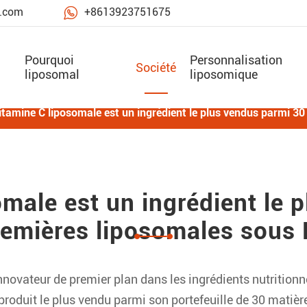

e.com
+8613923751675
Pourquoi
Personnalisation
Société
liposomal
liposomique
itamine C liposomale est un ingrédient le plus vendus parmi 
omale est un ingrédient le 
remières liposomales sous
novateur de premier plan dans les ingrédients nutrition
produit le plus vendu parmi son portefeuille de 30 mati