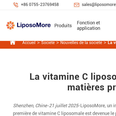


+86 0755-23769458
sales@liposomor
Fonction et
Produits
application

Accueil
Société
Nouvelles de la société
La v
La vitamine C lipos
matières p
Shenzhen, Chine-21 juillet 2025
-LiposoMore, un in
première de vitamine C liposomale est devenue le 